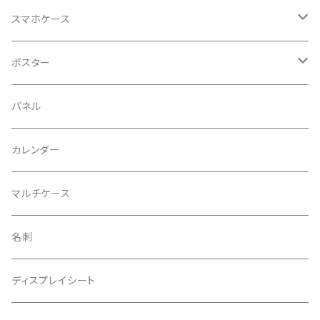
スマホケース
手帳型
ポスター
All No. All Color
ハードタイプ
紙ポスター
パネル
1・RED
オールナンバー＆カラー
布地ポスター
カレンダー
2・ORANGE
１・レッド
Ａ１サイズ
マルチケース
3・YELLOW
２・オレンジ
B3サイズ
名刺
4・GREEN
３・イエロー
ディスプレイシート
5・TURQUOISE
４・グリーン