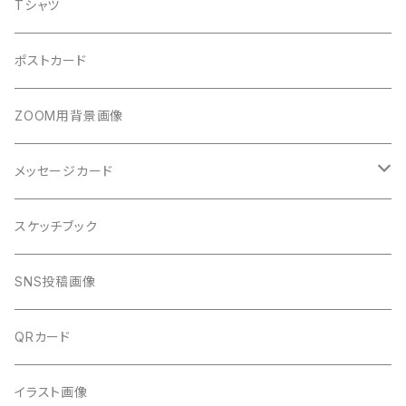
Tシャツ
6・BLUE&PINK
５・ターコイズ
ポストカード
7・VIOLET
６・ブルー＆ピンク
ZOOM用背景画像
8・GOLD
７・ヴァイオレット
メッセージカード
9・OLIVE
８・ゴールド
1&レッド
スケッチブック
11・INDIGO
９・オリーブ
2&オレンジ
SNS投稿画像
22・CLEAR
１１・インディゴ
3＆イエロー
QRカード
33・AURORA INSPIRATION
２２・クリア
4＆グリーン
イラスト画像