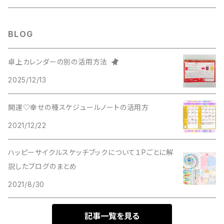
5＆ターコイズ
BLOG
6＆ブルー＆ピンク
卓上カレンダーの別の活用方法
2025/12/13
7＆ヴァイオレット
開運♡幸せの種スケジュールノートの活用方
8＆ゴールド
2021/12/22
9＆オリーブ
ハッピーサイクルスケッチブックについて１Pごとに解
説したブログのまとめ
11＆インディゴ
2021/8/30
22＆クリア
記事一覧を見る